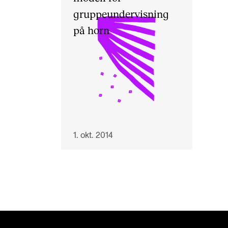
gruppeundervisning
på horn
1. okt. 2014