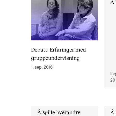
Å
Debatt: Erfaringer med
gruppeundervisning
1. sep. 2016
In
20
Å spille hverandre
Å 