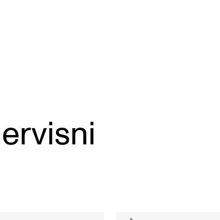
TEMAOMRÅDER
S
rvisni
Musikkutdanning i utvikling
EX
Fra studier til arbeidsliv
S
Utforskende musikere
Utøvende læring og undervisning
Studentstemmen