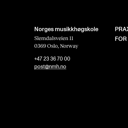
Norges musikk­høgskole
PRA
Slemdalsveien 11
FOR
0369 Oslo, Norway
+47 23 36 70 00
post@nmh.no