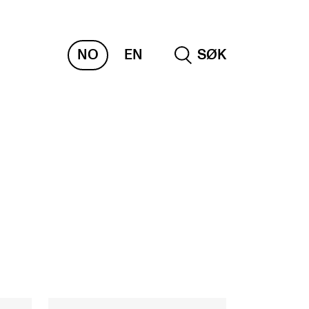
NO
EN
SØK
AMLINGER
 CEMPE
KUBA