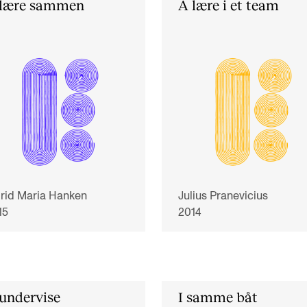
Forbindelser
 lære sammen
Å lære i et team
Bærekraftig musiker
grid Maria Hanken
Julius Pranevicius
15
2014
undervise
I samme båt