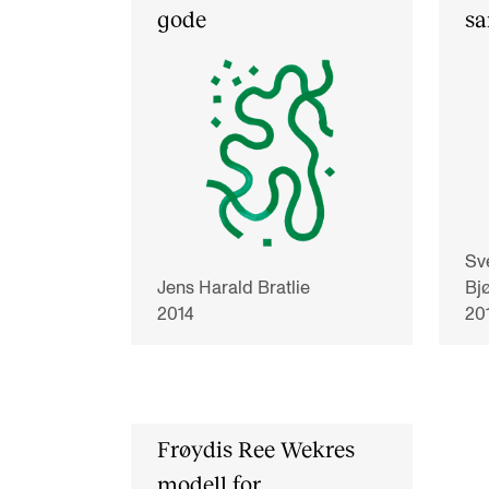
gode
sa
Sv
Jens Harald Bratlie
Bj
2014
20
Frøydis Ree Wekres
modell for