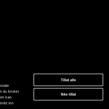
Tillat alle
osiale
n du bruker
Ikke tillat
som kan
mlet inn