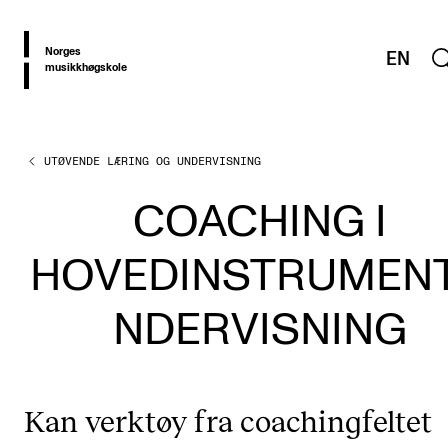
hjem
Norges
EN
musikkhøgskole
UTØVENDE LÆRING OG UNDERVISNING
OM PRAXIS
PRAXIS: Ressurser og erfaringer fra utvikling av høyere
COACHING I
musikkutdanning
HOVEDINSTRUMEN
TEMAOMRÅDER
NDERVISNING
Musikkutdanning i utvikling
Fra studier til arbeidsliv
Utforskende musikere
Kan verktøy fra coachingfeltet
Utøvende læring og undervisning