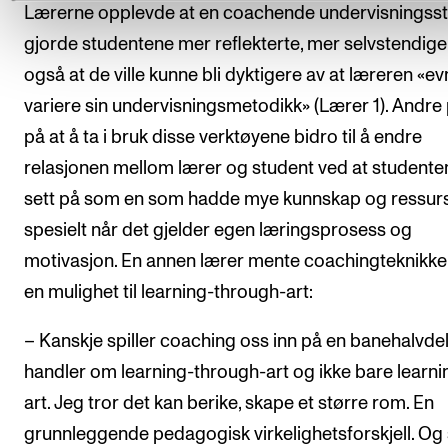
Lærerne opplevde at en coachende undervisningssti
gjorde studentene mer reflekterte, mer selvstendige
også at de ville kunne bli dyktigere av at læreren «ev
variere sin undervisningsmetodikk» (Lærer 1). Andre
på at å ta i bruk disse verktøyene bidro til å endre
relasjonen mellom lærer og student ved at studente
sett på som en som hadde mye kunnskap og ressurs
spesielt når det gjelder egen læringsprosess og
motivasjon. En annen lærer mente coachingteknikke
en mulighet til learning-through-art:
– Kanskje spiller coaching oss inn på en banehalvde
handler om learning-through-art og ikke bare learni
art. Jeg tror det kan berike, skape et større rom. En
grunnleggende pedagogisk virkelighetsforskjell. Og 