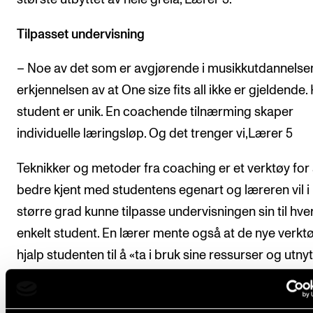
Tilpasset undervisning
– Noe av det som er avgjørende i musikkutdannelse
erkjennelsen av at One size fits all ikke er gjeldende.
student er unik. En coachende tilnærming skaper
individuelle læringsløp. Og det trenger vi,Lærer 5
Teknikker og metoder fra coaching er et verktøy for å
bedre kjent med studentens egenart og læreren vil i
større grad kunne tilpasse undervisningen sin til hve
enkelt student. En lærer mente også at de nye verkt
hjalp studenten til å «ta i bruk sine ressurser og utnyt
potensial».
– Fordelen er – tror jeg – at du klarer å fange opp d