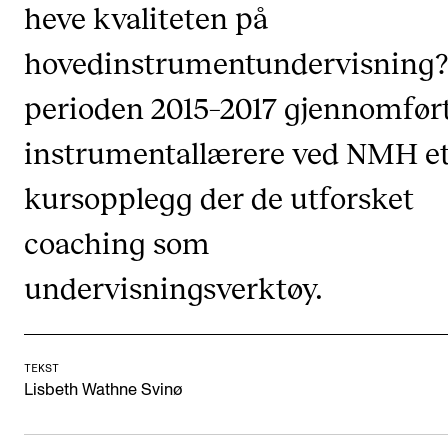
heve kvaliteten på
Studentstemmen
hovedinstrumentundervisning?
Forbindelser
perioden 2015–2017 gjennomfør
Bærekraftig musiker
instrumentallærere ved NMH e
SAMLINGER
kursopplegg der de utforsket
EX CEMPE
coaching som
SKUBA
undervisningsverktøy.
TEKST
Lisbeth Wathne Svinø