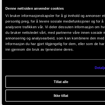
individuelle studenten. I stedet for å undervise på 
Denne nettsiden anvender cookies
måte og pøse på med egne ting, Lærer 3.
Vi bruker informasjonskapsler for å gi innhold og annonser et
personlig preg, for å levere sosiale mediefunksjoner og for å
analysere trafikken vår. Vi deler dessuten informasjon om h
du bruker nettstedet vårt, med partnerne våre innen sosiale 
annonsering og analysearbeid, som kan kombinere den med
informasjon du har gjort tilgjengelig for dem, eller som de ha
inn gjennom din bruk av tjenestene deres.
Hva kan en coachende
arbeidsmetode tilby av nye
Detalj
undervisnings- og
læringsperspektiver for høyere
Tillat alle
musikkutdanning?
Ikke tillat