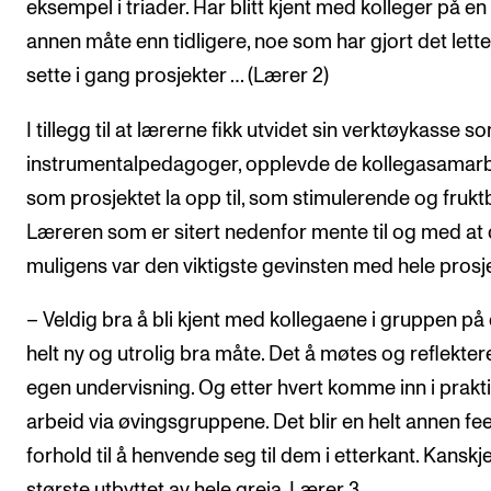
eksempel i triader. Har blitt kjent med kolleger på en
annen måte enn tidligere, noe som har gjort det lette
sette i gang prosjekter … (Lærer 2)
I tillegg til at lærerne fikk utvidet sin verktøykasse s
instrumentalpedagoger, opplevde de kollegasamar
som prosjektet la opp til, som stimulerende og fruktb
Læreren som er sitert nedenfor mente til og med at 
muligens var den viktigste gevinsten med hele prosje
– Veldig bra å bli kjent med kollegaene i gruppen på
helt ny og utrolig bra måte. Det å møtes og reflekter
egen undervisning. Og etter hvert komme inn i prakt
arbeid via øvingsgruppene. Det blir en helt annen feel
forhold til å henvende seg til dem i etterkant. Kanskj
største utbyttet av hele greia, Lærer 3.