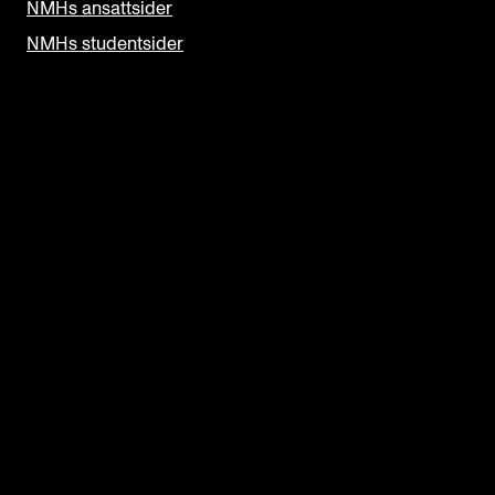
NMHs ansattsider
NMHs studentsider