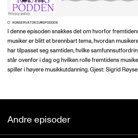
Studentstemmen
Forbindelser
KONSERVATORIUMSPODDEN
I denne episoden snakkes det om hvorfor fremtiden
Bærekraftig musiker
musiker er blitt et brennbart tema, hvordan musikere 
har tilpasset seg samtiden, hvilke samfunnsutfordrin
SAMLINGER
står ovenfor i dag og hvilken rolle fremtidens musike
EX CEMPE
spiller i høyere musikkutdanning. Gjest: Sigrid Røyse
SKUBA
Andre episoder