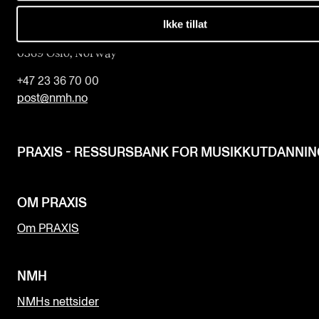
Norges musikk­høgskole
Ikke tillat
Slemdalsveien 11
0369 Oslo, Norway
+47 23 36 70 00
post@nmh.no
PRAXIS - RESSURSBANK FOR MUSIKKUTDANNI
OM PRAXIS
Om PRAXIS
NMH
NMHs nettsider