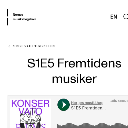
hjem
Norges
EN
musikkhøgskole
KONSERVATORIUMSPODDEN
OM PRAXIS
PRAXIS: Ressurser og erfaringer fra utvikling av høyere
S1E5 Fremtidens
musikkutdanning
musiker
TEMAOMRÅDER
Musikkutdanning i utvikling
Fra studier til arbeidsliv
Utforskende musikere
Utøvende læring og undervisning