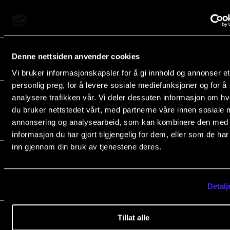
S2E2 Musikerøkonomi
00:47:00 · 06
Denne nettsiden anvender cookies
S2E3 Den medskapende musiker
00:51:00 · 14
Vi bruker informasjonskapsler for å gi innhold og annonser et
personlig preg, for å levere sosiale mediefunksjoner og for å
analysere trafikken vår. Vi deler dessuten informasjon om h
S2E4 Mangfold i
00:50:00 ·
du bruker nettstedet vårt, med partnerne våre innen sosiale 
20.09.2023
musikkutdanning
annonsering og analysearbeid, som kan kombinere den med
informasjon du har gjort tilgjengelig for dem, eller som de ha
inn gjennom din bruk av tjenestene deres.
S2E5 Fremtidens høyere
00:60:00 ·
27.09.202
musikkutdanning
Detalj
Tillat alle