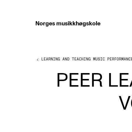
hjem
Norges
musikkhøgskole
LEARNING AND TEACHING MUSIC PERFORMANC
ABOUT PRAXIS
PEER LE
PRAXIS: Resources and experiences in
developing higher music education
V