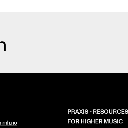
n
H
PRAXIS - RESOURCE
FOR HIGHER MUSIC
nmh.no