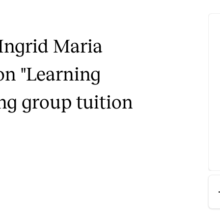
Connections
Sustainable Musician
 Ingrid Maria
TEX
Kr
on "Learning
ng group tuition