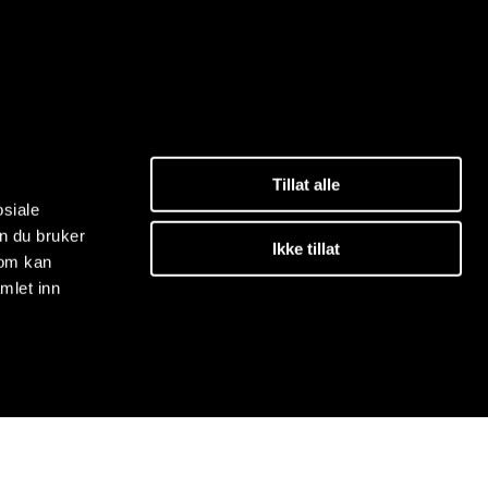
Tillat alle
osiale
n du bruker
Ikke tillat
som kan
mlet inn