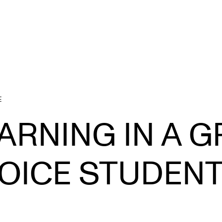
E
TOPICS
C
ARNING IN A 
Evolving Higher Music Education
EX
Learning and Teaching Music Performance
S
OICE STUDEN
Student Voices
Musicians Exploring
From Studies to Profession