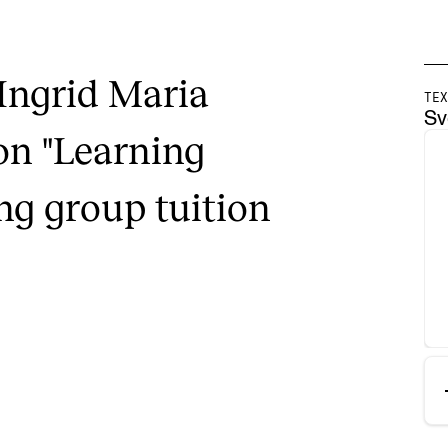
Connections
Sustainable Musician
 Ingrid Maria
TEX
Sv
on "Learning
ng group tuition