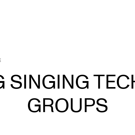
E
TOPICS
C
 SINGING TEC
Evolving Higher Music Education
EX
Learning and Teaching Music Performance
S
GROUPS
Student Voices
Musicians Exploring
From Studies to Profession