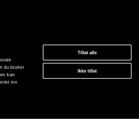
Tillat alle
osiale
n du bruker
Ikke tillat
som kan
mlet inn