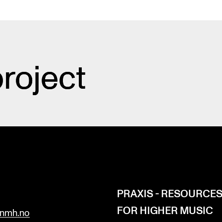
roject
H
PRAXIS - RESOURCE
FOR HIGHER MUSIC
nmh.no