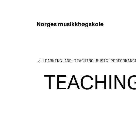
hjem
Norges
musikkhøgskole
LEARNING AND TEACHING MUSIC PERFORMANC
ABOUT PRAXIS
TEACHING
PRAXIS: Resources and experiences in
developing higher music education