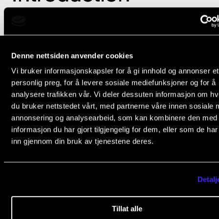
Denne nettsiden anvender cookies
Vi bruker informasjonskapsler for å gi innhold og annonser et
The Norwegian Academy of Music
personlig preg, for å levere sosiale mediefunksjoner og for å
Slemdalsveien 11
analysere trafikken vår. Vi deler dessuten informasjon om h
0369 Oslo, Norway
du bruker nettstedet vårt, med partnerne våre innen sosiale 
annonsering og analysearbeid, som kan kombinere den med
+47 23 36 70 00
informasjon du har gjort tilgjengelig for dem, eller som de ha
post@nmh.no
inn gjennom din bruk av tjenestene deres.
NMH
Detalj
www.nmh.no
Tillat alle
PRAXIS - RESOURCES FOR HIGHER MUSIC