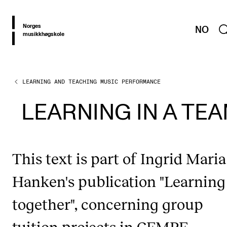
hjem
Norges
NO
musikkhøgskole
LEARNING AND TEACHING MUSIC PERFORMANCE
ABOUT PRAXIS
PRAXIS: Resources and experiences in developing higher
LEARNING IN A TE
education
TOPICS
This text is part of Ingrid Maria
Introduction
Evolving Higher Music Education
Description of the project ...
Hanken's publication "Learning
Learning and Teaching Music Performance
The teacher’s role and lear...
together", concerning group
Giving feedback
Student Voices
On developing listening ski...
tuition projects in CEMPE.
Musicians Exploring