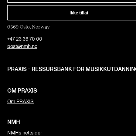
Norges musikk­høgskole
Ikke tillat
Slemdalsveien 11
0369 Oslo, Norway
+47 23 36 70 00
post@nmh.no
PRAXIS - RESSURSBANK FOR MUSIKKUTDANNI
OM PRAXIS
Om PRAXIS
NMH
NMHs nettsider