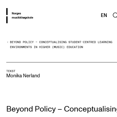
hjem
Norges
EN
musikkhøgskole
BEYOND POLICY – CONCEPTUALISING STUDENT-CENTRED LEARNING
OM PRAXIS
ENVIRONMENTS IN HIGHER (MUSIC) EDUCATION
PRAXIS: Ressurser og erfaringer fra utvikling av høyere
musikkutdanning
TEKST
Monika Nerland
TEMAOMRÅDER
Musikkutdanning i utvikling
Fra studier til arbeidsliv
Utforskende musikere
Beyond Policy – Conceptualisin
Utøvende læring og undervisning