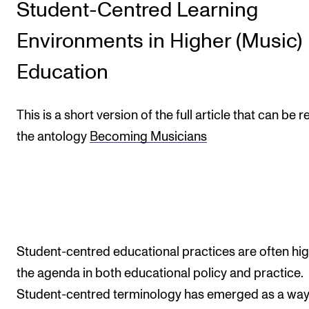
Student-Centred Learning
Studentstemmen
Environments in Higher (Music)
Forbindelser
Education
Bærekraftig musiker
This is a short version of the full article that can be r
SAMLINGER
the antology
Becoming Musicians
EX CEMPE
SKUBA
Student-centred educational practices are often hi
the agenda in both educational policy and practice.
Student-centred terminology has emerged as a way